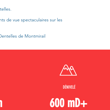
elles.
nts de vue spectaculaires sur les
 Dentelles de Montmirail
DÉNIVELÉ
m
600 mD+