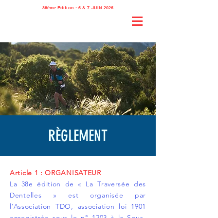
38ème Edition : 6 & 7 JUIN 2026
RÈGLEMENT
Article 1 : ORGANISATEUR
La 38e édition de « La Traversée des
Dentelles » est organisée par
l’Association TDO, association loi 1901
enregistrée sous le n° 1203 à la Sous-