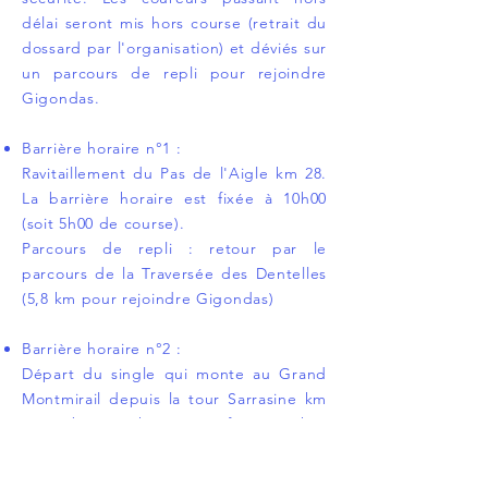
délai seront mis hors course (retrait du
dossard par l'organisation) et déviés sur
un parcours de repli pour rejoindre
Gigondas.
Barrière horaire n°1 :
Ravitaillement du Pas de l'Aigle km 28.
La barrière horaire est fixée à 10h00
(soit 5h00 de course).
Parcours de repli : retour par le
parcours de la Traversée des Dentelles
(5,8 km pour rejoindre Gigondas)
Barrière horaire n°2 :
Départ du single qui monte au Grand
Montmirail depuis la tour Sarrasine km
37. La barrière horaire est fixée à 12h00
(soit 7h00 de course).
Parcours de repli : retour par le